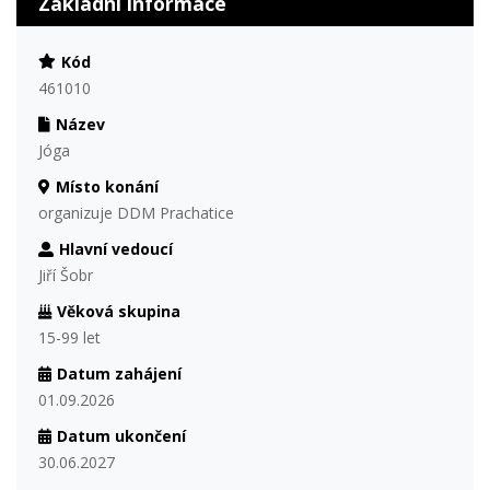
Základní informace
Kód
461010
Název
Jóga
Místo konání
organizuje DDM Prachatice
Hlavní vedoucí
Jiří Šobr
Věková skupina
15-99 let
Datum zahájení
01.09.2026
Datum ukončení
30.06.2027