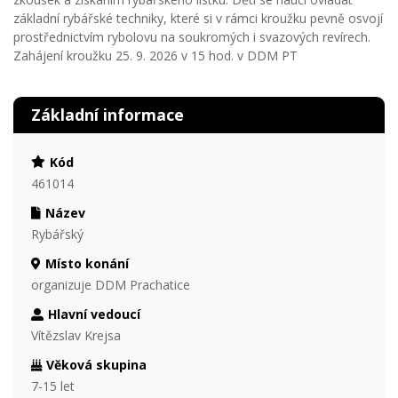
základní rybářské techniky, které si v rámci kroužku pevně osvojí
prostřednictvím rybolovu na soukromých i svazových revírech.
Zahájení kroužku 25. 9. 2026 v 15 hod. v DDM PT
Základní informace
Kód
461014
Název
Rybářský
Místo konání
organizuje DDM Prachatice
Hlavní vedoucí
Vítězslav Krejsa
Věková skupina
7-15 let