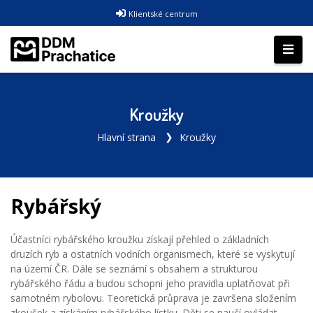
Klientské centrum
Kroužky
Hlavní strana
Kroužky
Rybářský
Účastníci rybářského kroužku získají přehled o základních
druzích ryb a ostatních vodních organismech, které se vyskytují
na území ČR. Dále se seznámí s obsahem a strukturou
rybářského řádu a budou schopni jeho pravidla uplatňovat při
samotném rybolovu. Teoretická průprava je završena složením
zkoušek a získáním rybářského lístku. Děti se naučí ovládat