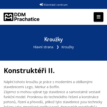
Klientské centrum
Kroužky
Hlavní strana
Kroužky
Konstruktéři II.
Náplní tohoto kroužku je práce s moderními a oblíbenými
stavebnicemi Lego, Merkur a Boffin.
Zájemci si mohou vybrat typ stavebnice a samostatně sestavit
funkční model. Proniknou do technického řešení a konstrukce
pohonů, řízení a převodů, jelikož tyto stavebnice jsou technicky
řešeny jako zmenšené repliky/ např. dopravních prostředků/