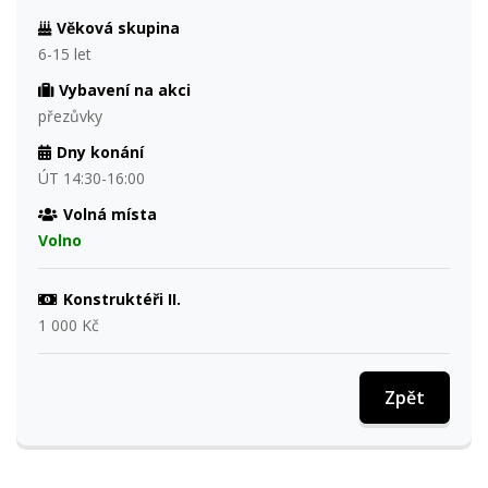
Věková skupina
6-15 let
Vybavení na akci
přezůvky
Dny konání
ÚT 14:30-16:00
Volná místa
Volno
Konstruktéři II.
1 000 Kč
Zpět