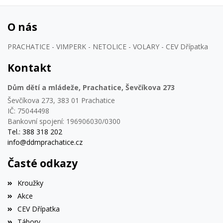
O nás
PRACHATICE - VIMPERK - NETOLICE - VOLARY - CEV Dřípatka
Kontakt
Dům dětí a mládeže, Prachatice, Ševčíkova 273
Ševčíkova 273, 383 01 Prachatice
IČ: 75044498
Bankovní spojení: 196906030/0300
Tel.: 388 318 202
info@ddmprachatice.cz
Časté odkazy
Kroužky
Akce
CEV Dřípatka
Tábory