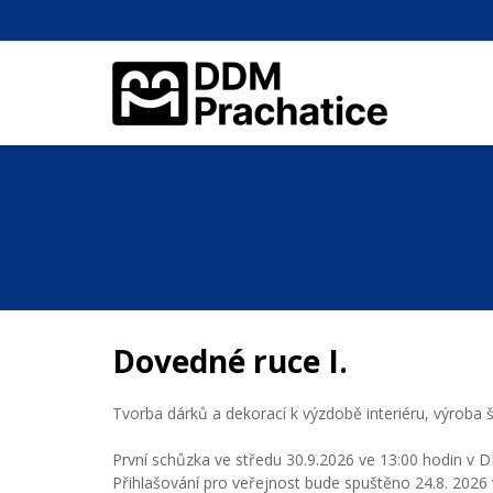
Dovedné ruce I.
Tvorba dárků a dekorací k výzdobě interiéru, výroba 
První schůzka ve středu 30.9.2026 ve 13:00 hodin v 
Přihlašování pro veřejnost bude spuštěno 24.8. 2026 