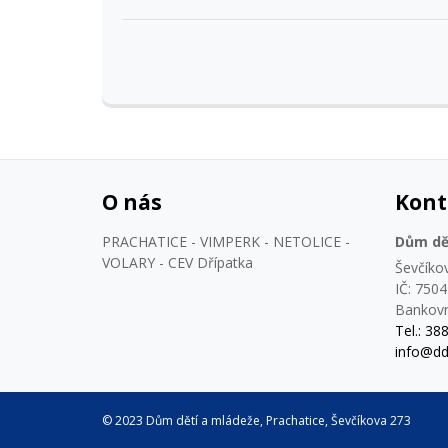
O nás
Kont
PRACHATICE - VIMPERK - NETOLICE -
Dům dět
VOLARY - CEV Dřípatka
Ševčíko
IČ: 750
Bankovn
Tel.: 38
info@dd
© 2023 Dům dětí a mládeže, Prachatice, Ševčíkova 273