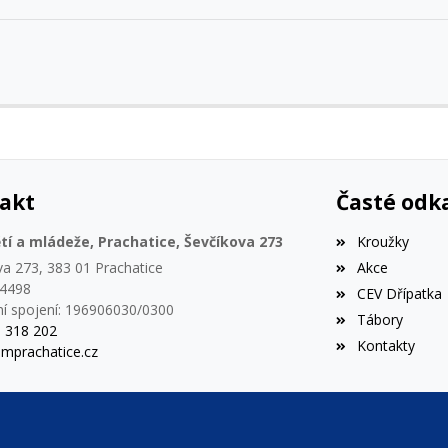
akt
Časté odk
í a mládeže, Prachatice, Ševčíkova 273
Kroužky
va 273, 383 01 Prachatice
Akce
44498
CEV Dřípatka
í spojení: 196906030/0300
Tábory
8 318 202
Kontakty
mprachatice.cz