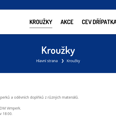
KROUŽKY
AKCE
CEV DŘÍPATK
Kroužky
Hlavní strana
Kroužky
šperků a oděvních doplňků z různých materiálů.
DDM Vimperk.
v 18:00.