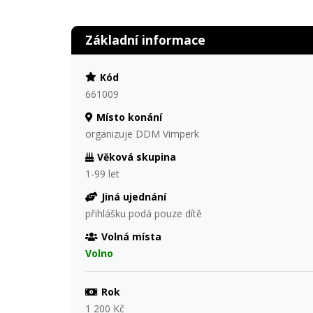
Základní informace
Kód
661009
Místo konání
organizuje DDM Vimperk
Věková skupina
1-99 let
Jiná ujednání
přihlášku podá pouze dítě
Volná místa
Volno
Rok
1 200 Kč