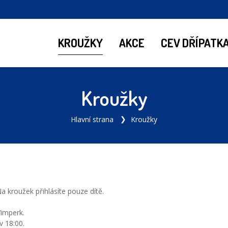
KROUŽKY
AKCE
CEV DŘÍPATK
Kroužky
Hlavní strana
Kroužky
a kroužek přihlásíte pouze dítě.
Vimperk.
v 18:00.