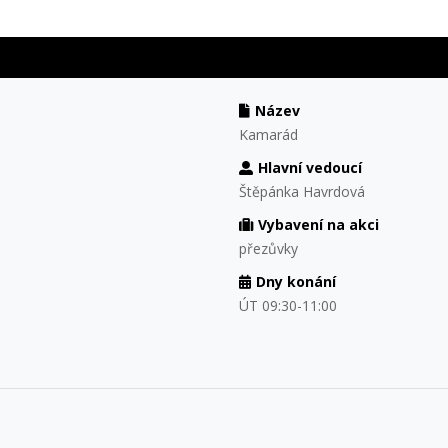
Název
Kamarád
Hlavní vedoucí
Štěpánka Havrdová
Vybavení na akci
přezůvky
Dny konání
ÚT 09:30-11:00