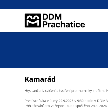
Kamarád
Hry, tančení, cvičení a tvoření pro maminky s dětmi. N
První schůzka v úterý 29.9.2026 v 9:30 hodin v DDM 
Přihlašování pro veřejnost bude spuštěno 24.8. 2026 