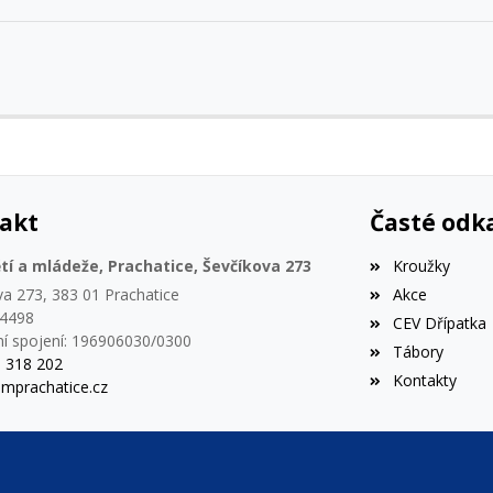
akt
Časté odk
í a mládeže, Prachatice, Ševčíkova 273
Kroužky
va 273, 383 01 Prachatice
Akce
44498
CEV Dřípatka
í spojení: 196906030/0300
Tábory
8 318 202
Kontakty
mprachatice.cz