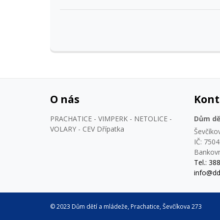
O nás
Kont
PRACHATICE - VIMPERK - NETOLICE -
Dům dět
VOLARY - CEV Dřípatka
Ševčíko
IČ: 750
Bankovn
Tel.: 38
info@dd
© 2023 Dům dětí a mládeže, Prachatice, Ševčíkova 273