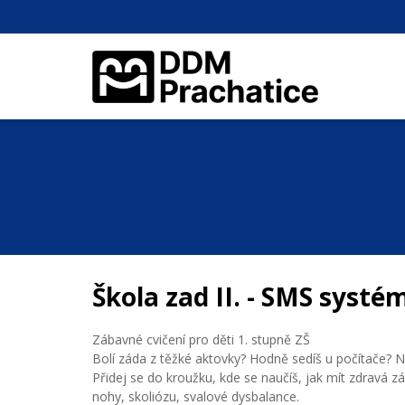
Škola zad II. - SMS systé
Zábavné cvičení pro děti 1. stupně ZŠ
Bolí záda z těžké aktovky? Hodně sedíš u počítače? N
Přidej se do kroužku, kde se naučíš, jak mít zdravá z
nohy, skoliózu, svalové dysbalance.