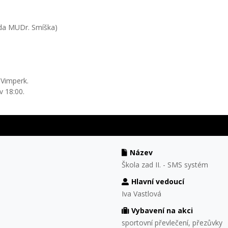
toda MUDr. Smíška)
 Vimperk.
v 18:00.
Název
Škola zad II. - SMS systém
Hlavní vedoucí
Iva Vastlová
Vybavení na akci
sportovní převlečení, přezůvky