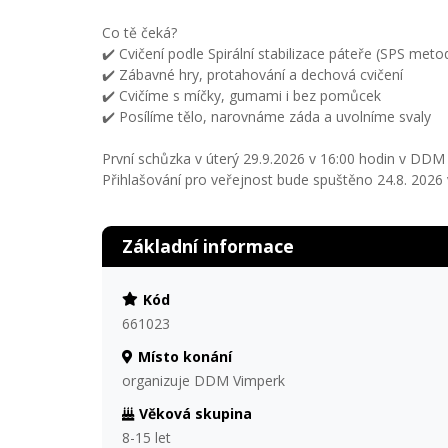
Co tě čeká?
✔️ Cvičení podle Spirální stabilizace páteře (SPS me
✔️ Zábavné hry, protahování a dechová cvičení
✔️ Cvičíme s míčky, gumami i bez pomůcek
✔️ Posílíme tělo, narovnáme záda a uvolníme svaly
První schůzka v úterý 29.9.2026 v 16:00 hodin v DDM
Přihlašování pro veřejnost bude spuštěno 24.8. 2026 
Základní informace
Kód
661023
Místo konání
organizuje DDM Vimperk
Věková skupina
8-15 let