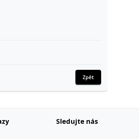
Zpět
azy
Sledujte nás