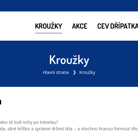
KROUŽKY
AKCE
CEV DŘÍPATK
Kroužky
Hlavní strana
Kroužky
m
ebo tě bolí nohy po tréninku?
áda, silné bříško a správné držení těla – a všechno hravou formou! Vho