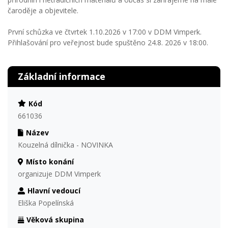
čaroděje a objevitele.
První schůzka ve čtvrtek 1.10.2026 v 17:00 v DDM Vimperk.
Přihlašování pro veřejnost bude spuštěno 24.8. 2026 v 18:00.
Základní informace
Kód
661036
Název
Kouzelná dílnička - NOVINKA
Místo konání
organizuje DDM Vimperk
Hlavní vedoucí
Eliška Popelínská
Věková skupina