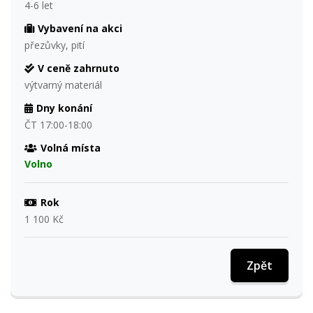
4-6 let
Vybavení na akci
přezůvky, pití
V ceně zahrnuto
výtvarný materiál
Dny konání
ČT 17:00-18:00
Volná místa
Volno
Rok
1 100 Kč
Zpět