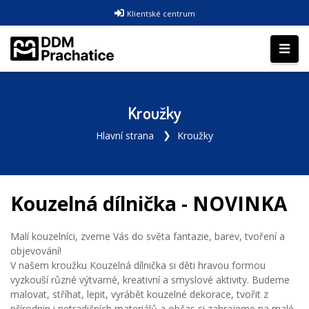
Klientské centrum
Kroužky
Hlavní strana
Kroužky
Kouzelná dílnička - NOVINKA
Malí kouzelníci, zveme Vás do světa fantazie, barev, tvoření a
objevování!
V našem kroužku Kouzelná dílnička si děti hravou formou
vyzkouší různé výtvarné, kreativní a smyslové aktivity. Budeme
malovat, stříhat, lepit, vyrábět kouzelné dekorace, tvořit z
přírodnin i netradičních materiálů a občas si zahrajeme na malé