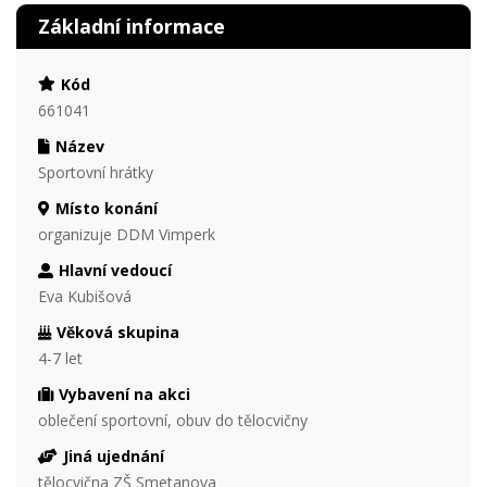
Základní informace
Kód
661041
Název
Sportovní hrátky
Místo konání
organizuje DDM Vimperk
Hlavní vedoucí
Eva Kubišová
Věková skupina
4-7 let
Vybavení na akci
oblečení sportovní, obuv do tělocvičny
Jiná ujednání
tělocvična ZŠ Smetanova