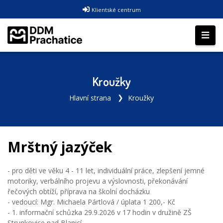
Klientské centrum
Kroužky
Hlavní strana
Kroužky
Mrštný jazýček
- pro děti ve věku 4 - 11 let, individuální práce, zlepšení jemné
motoriky, verbálního projevu a výslovnosti, překonávání
řečových obtíží, příprava na školní docházku
- vedoucí: Mgr. Michaela Pártlová / úplata 1 200,- Kč
- 1. informační schůzka 29.9.2026 v 17 hodin v družině ZŠ
Strunkovice nad Blanicí