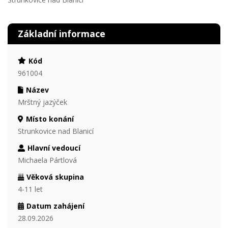
Základní informace
Kód
961004
Název
Mrštný jazýček
Místo konání
Strunkovice nad Blanicí
Hlavní vedoucí
Michaela Pártlová
Věková skupina
4-11 let
Datum zahájení
28.09.2026