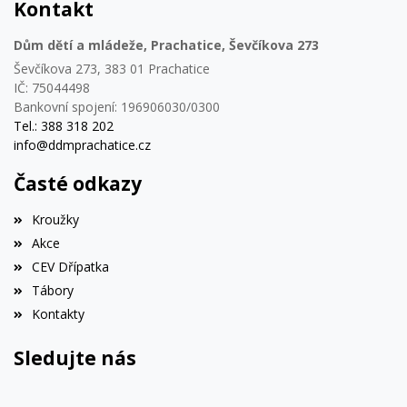
Kontakt
Dům dětí a mládeže, Prachatice, Ševčíkova 273
Ševčíkova 273, 383 01 Prachatice
IČ: 75044498
Bankovní spojení: 196906030/0300
Tel.: 388 318 202
info@ddmprachatice.cz
Časté odkazy
Kroužky
Akce
CEV Dřípatka
Tábory
Kontakty
Sledujte nás