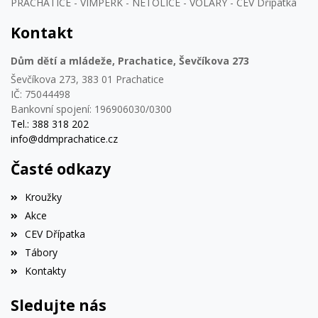
PRACHATICE - VIMPERK - NETOLICE - VOLARY - CEV Dřípatka
Kontakt
Dům dětí a mládeže, Prachatice, Ševčíkova 273
Ševčíkova 273, 383 01 Prachatice
IČ: 75044498
Bankovní spojení: 196906030/0300
Tel.: 388 318 202
info@ddmprachatice.cz
Časté odkazy
Kroužky
Akce
CEV Dřípatka
Tábory
Kontakty
Sledujte nás