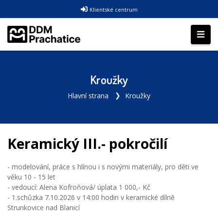
Klientské centrum
Kroužky
Hlavní strana
Kroužky
Keramický III.- pokročilí
- modelování, práce s hlínou i s novými materiály, pro děti ve
věku 10 - 15 let
- vedoucí: Alena Kofroňová/ úplata 1 000,- Kč
- 1.schůzka 7.10.2026 v 14:00 hodin v keramické dílně
Strunkovice nad Blanicí