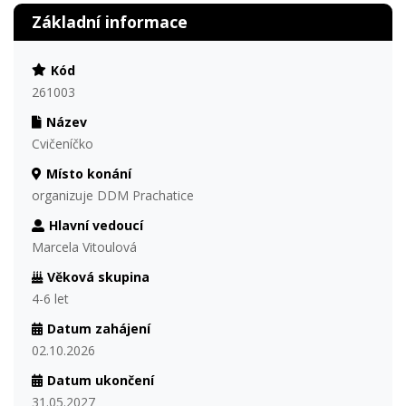
Základní informace
Kód
261003
Název
Cvičeníčko
Místo konání
organizuje DDM Prachatice
Hlavní vedoucí
Marcela Vitoulová
Věková skupina
4-6 let
Datum zahájení
02.10.2026
Datum ukončení
31.05.2027