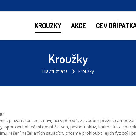
KROUŽKY
AKCE
CEV DŘÍPATK
Kroužky
Hlavní strana
Kroužky
itř
ní, plavání, turistice, navigaci v přírodě, základům přežití, campová
avky, sportovní oblečení dovnitř a ven, pevnou obuv, karimatka a spacá
vnímu řešení nečekaných situacích, chceme prohloubit jejich fyzický i 