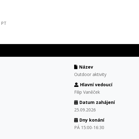
M PT
Název
Outdoor aktivity
Hlavní vedoucí
Filip Vaněček
Datum zahájení
25.09.2026
Dny konání
PÁ 15:00-16:30