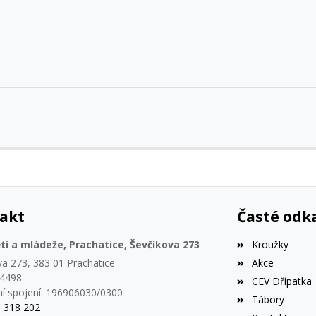
akt
Časté odk
í a mládeže, Prachatice, Ševčíkova 273
Kroužky
va 273, 383 01 Prachatice
Akce
44498
CEV Dřípatka
í spojení: 196906030/0300
Tábory
8 318 202