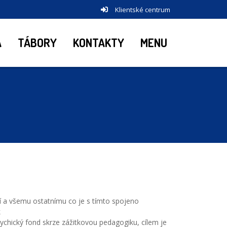
Klientské centrum
A
TÁBORY
KONTAKTY
MENU
ní a všemu ostatnímu co je s tímto spojeno
k
psychický fond skrze zážitkovou pedagogiku, cílem je