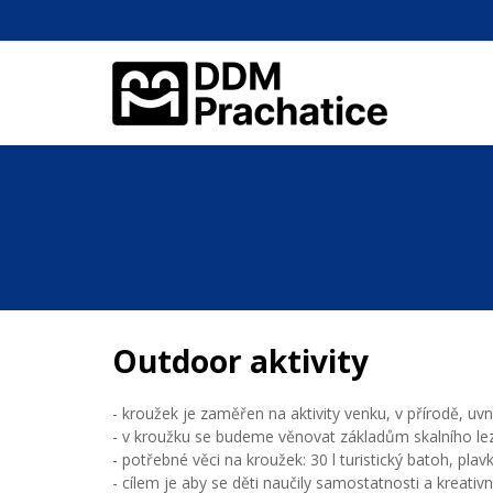
Outdoor aktivity
- kroužek je zaměřen na aktivity venku, v přírodě, uvn
- v kroužku se budeme věnovat základům skalního leze
- potřebné věci na kroužek: 30 l turistický batoh, pl
- cílem je aby se děti naučily samostatnosti a kreati