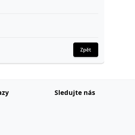
Zpět
azy
Sledujte nás