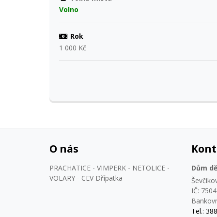
Volno
Rok
1 000 Kč
O nás
Kont
PRACHATICE - VIMPERK - NETOLICE -
Dům dět
VOLARY - CEV Dřípatka
Ševčíko
IČ: 750
Bankovn
Tel.: 38