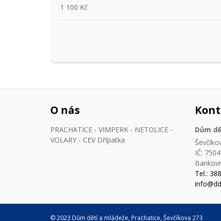
1 100 Kč
O nás
Kont
PRACHATICE - VIMPERK - NETOLICE -
Dům dět
VOLARY - CEV Dřípatka
Ševčíko
IČ: 750
Bankovn
Tel.: 38
info@dd
© 2023 Dům dětí a mládeže, Prachatice, Ševčíkova 273