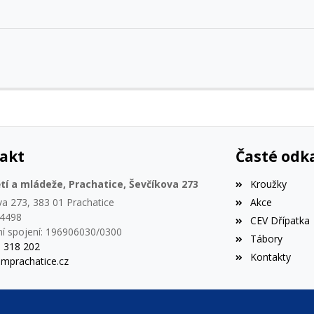
akt
Časté odk
í a mládeže, Prachatice, Ševčíkova 273
Kroužky
va 273, 383 01 Prachatice
Akce
44498
CEV Dřípatka
í spojení: 196906030/0300
Tábory
8 318 202
Kontakty
mprachatice.cz