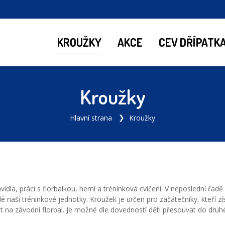
KROUŽKY
AKCE
CEV DŘÍPATK
Kroužky
Hlavní strana
Kroužky
avidla, práci s florbalkou, herní a tréninková cvičení. V neposlední ř
 naší tréninkové jednotky. Kroužek je určen pro začátečníky, kteří zís
t na závodní florbal. Je možné dle dovedností děti přesouvat do druh