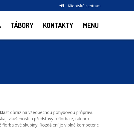
Klientské centrum
A
TÁBORY
KONTAKTY
MENU
adě klast důraz na všeobecnou pohybovou průpravu.
kají zkušenosti a představy o florbale, tak pro
é florbalové skupiny. Rozdělení je v plné kompetenci