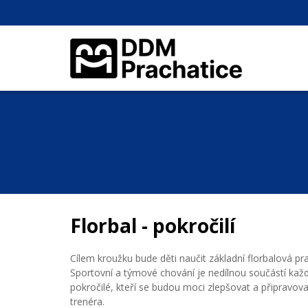
Florbal - pokročilí
Cílem kroužku bude děti naučit základní florbalová pr
Sportovní a týmové chování je nedílnou součástí každé
pokročilé, kteří se budou moci zlepšovat a připravova
trenéra.