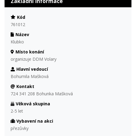
Základní informace
Kód
761012
Název
Klubko
Místo konání
organizuje DDM Volary
Hlavní vedoucí
Bohumila Mašková
Kontakt
724 341 208 Bohunka Mašková
Věková skupina
2-5 let
Vybavení na akci
přezůvky