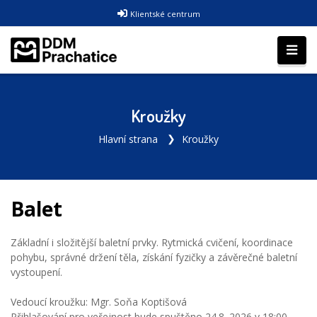
Klientské centrum
Kroužky
Hlavní strana
Kroužky
Balet
Základní i složitější baletní prvky. Rytmická cvičení, koordinace
pohybu, správné držení těla, získání fyzičky a závěrečné baletní
vystoupení.
Vedoucí kroužku: Mgr. Soňa Koptišová
Přihlašování pro veřejnost bude spuštěno 24.8. 2026 v 18:00.