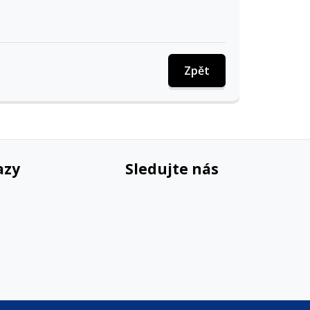
Zpět
azy
Sledujte nás