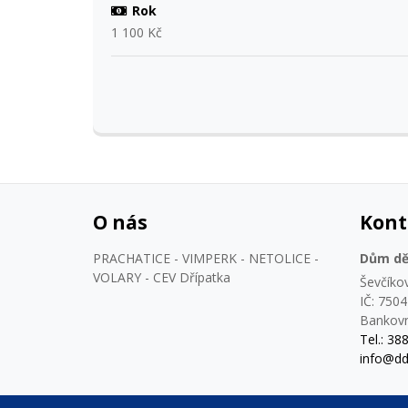
Rok
1 100 Kč
O nás
Kont
PRACHATICE - VIMPERK - NETOLICE -
Dům dět
VOLARY - CEV Dřípatka
Ševčíko
IČ: 750
Bankovn
Tel.: 38
info@dd