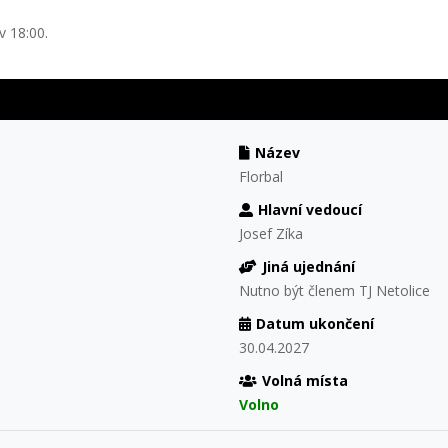
v 18:00.
Název
Florbal
Hlavní vedoucí
Josef Zíka
Jiná ujednání
Nutno být členem TJ Netolice
Datum ukončení
30.04.2027
Volná místa
Volno