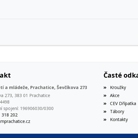
akt
Časté odk
í a mládeže, Prachatice, Ševčíkova 273
Kroužky
va 273, 383 01 Prachatice
Akce
44498
CEV Dřípatka
í spojení: 196906030/0300
Tábory
8 318 202
Kontakty
mprachatice.cz