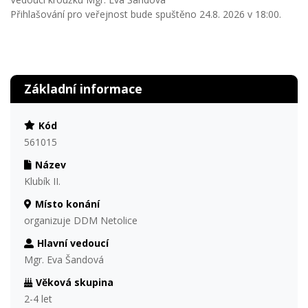
Přihlašování pro veřejnost bude spuštěno 24.8. 2026 v 18:00.
Základní informace
Kód
561015
Název
Klubík II.
Místo konání
organizuje DDM Netolice
Hlavní vedoucí
Mgr. Eva Šandová
Věková skupina
2-4 let