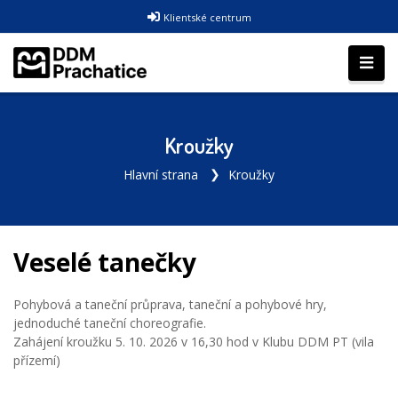
Klientské centrum
Kroužky
Hlavní strana
Kroužky
Veselé tanečky
Pohybová a taneční průprava, taneční a pohybové hry,
jednoduché taneční choreografie.
Zahájení kroužku 5. 10. 2026 v 16,30 hod v Klubu DDM PT (vila
přízemí)