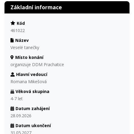
Základní informace
Kód
461022
Název
Veselé tanečky
Místo konání
organizuje DDM Prachatice
Hlavní vedoucí
Romana Mikešová
Věková skupina
4-7 let
Datum zahájení
28.09.2026
Datum ukončení
31.05.2027