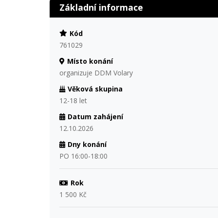
Základní informace
Kód
761029
Místo konání
organizuje DDM Volary
Věková skupina
12-18 let
Datum zahájení
12.10.2026
Dny konání
PO 16:00-18:00
Rok
1 500 Kč