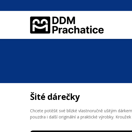
Šité dárečky
Chcete potěšit své blízké vlastnoručně ušitým dárkem
pouzdra i další originální a praktické výrobky. Kroužek j