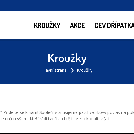
KROUŽKY
AKCE
CEV DŘÍPATK
Kroužky
Hlavní strana
Kroužky
? Přidejte se k nám! Společně si ušijeme patchworkový povlak na polš
e určen všem, kteří rádi tvoří a chtějí se zdokonalit v šití.