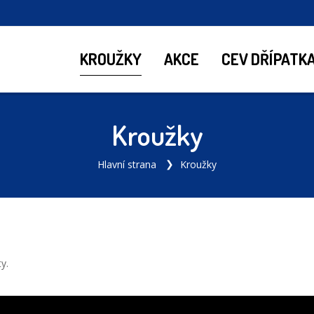
KROUŽKY
AKCE
CEV DŘÍPATK
Kroužky
Hlavní strana
Kroužky
y.