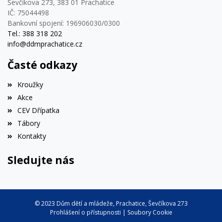
Ševčíkova 273, 383 01 Prachatice
IČ: 75044498
Bankovní spojení: 196906030/0300
Tel.: 388 318 202
info@ddmprachatice.cz
Časté odkazy
Kroužky
Akce
CEV Dřípatka
Tábory
Kontakty
Sledujte nás
© 2023 Dům dětí a mládeže, Prachatice, Ševčíkova 273
Prohlášení o přístupnosti
|
Soubory Cookie