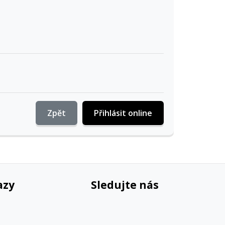
Zpět
Přihlásit online
azy
Sledujte nás