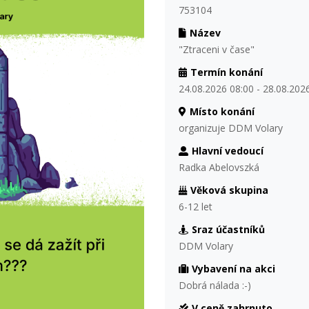
753104
Název
"Ztraceni v čase"
Termín konání
24.08.2026 08:00 - 28.08.202
Místo konání
organizuje DDM Volary
Hlavní vedoucí
Radka Abelovszká
Věková skupina
6-12 let
Sraz účastníků
DDM Volary
Vybavení na akci
Dobrá nálada :-)
V ceně zahrnuto