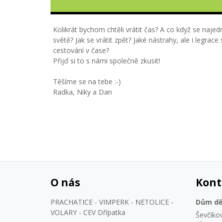
Kolikrát bychom chtěli vrátit čas? A co když se naje
světě? Jak se vrátit zpět? Jaké nástrahy, ale i legrace
cestování v čase?
Přijď si to s námi společně zkusit!
Těšíme se na tebe :-)
Radka, Niky a Dan
O nás
Kont
PRACHATICE - VIMPERK - NETOLICE -
Dům dět
VOLARY - CEV Dřípatka
Ševčíko