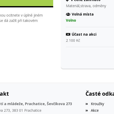
Materiál,strava, odměny
Volná místa
dnou ocitnete v úplně jiném
Volno
 se dá zažít při takovém
Účast na akci
2 100 Kč
akt
Časté odk
í a mládeže, Prachatice, Ševčíkova 273
Kroužky
va 273, 383 01 Prachatice
Akce