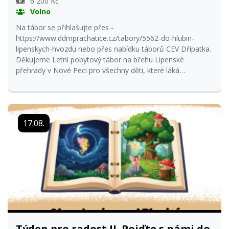
6 200 Kč
Volno
Na tábor se přihlašujte přes -
https://www.ddmprachatice.cz/tabory/5562-do-hlubin-
lipenskych-hvozdu nebo přes nabídku táborů CEV Dřípatka.
Děkujeme Letní pobytový tábor na břehu Lipenské
přehrady v Nové Peci pro všechny děti, které láká
dobrodružství, zálesáctví, hry a poznávání. Společně si
prohloubíme přírodovědné znalosti, budeme tvořit a
sportovat, podpoříme týmového ducha a společnými silami
se zanoříme do tajemství lipenských hvozdů... Tábor
17.08.
organizuje CEV Dřípatka ve spolupráci s DDM Volary a je
otevřen pro děti ve věku 8-15 let, které láká dobrodružství
a tajemno. Přednostně budou přijaty děti z kroužků CEV
Dřípatka. Za tým vedoucích se těší Terka Müllerová a Petra
Prixová :)
Týden pro radost II. Pojďte s námi do