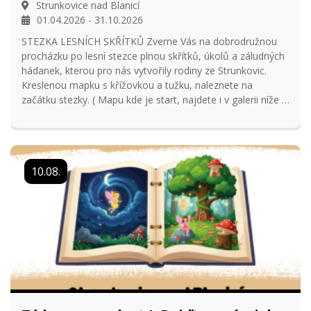
Strunkovice nad Blanicí
01.04.2026 - 31.10.2026
STEZKA LESNÍCH SKŘÍTKŮ Zveme Vás na dobrodružnou
procházku po lesní stezce plnou skřítků, úkolů a záludných
hádanek, kterou pro nás vytvořily rodiny ze Strunkovic.
Kreslenou mapku s křížovkou a tužku, naleznete na
začátku stezky. ( Mapu kde je start, najdete i v galerii níže ).
Na konci stezky napište do sešitu, jak se Vám skřítková
stezka líbila a tužku tam prosím vraťte . Lesní skřítková
stezka je vytvořena na dobu neurčitou, pokud se k ní
budeme chovat hezky! Terén je nenáročný a jde projít i s
10.08.
kočárkem. Tak hurá za dobrodružstvím, užijte si to... Stezka
lesních skřítků 49.0748499N,14.0551400E
https://mapy.com/s/hobusasuta