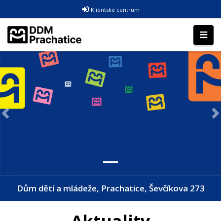
Klientské centrum
Předchozí
D
Dům dětí a mládeže, Prachatice, Ševčíkova 273
Aktuality