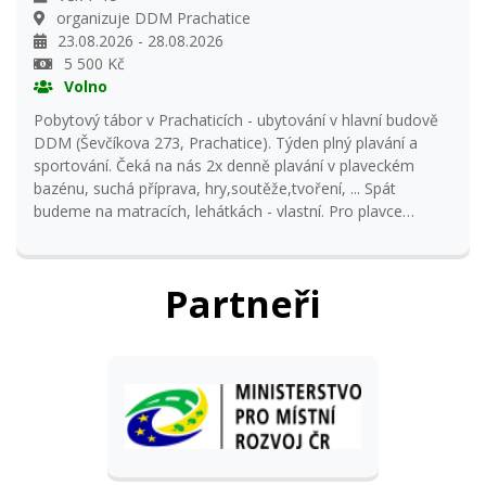
organizuje DDM Prachatice
23.08.2026 - 28.08.2026
5 500 Kč
Volno
Pobytový tábor v Prachaticích - ubytování v hlavní budově
DDM (Ševčíkova 273, Prachatice). Týden plný plavání a
sportování. Čeká na nás 2x denně plavání v plaveckém
bazénu, suchá příprava, hry,soutěže,tvoření, ... Spát
budeme na matracích, lehátkách - vlastní. Pro plavce
Plavání Prachatice Informace: Marcela Vitoulová 601 057
452 Přihlašování od 26. 5. 2026, od 8,00 hodin.
Partneři