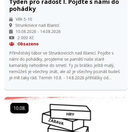
Týden pro radost I. Pojďte s námi do
pohádky
Věk 5-10
Strunkovice nad Blanicí
10.08.2026 - 14.08.2026
2 000 Kč
Obsazeno
Příměstský tábor ve Strunkovicích nad Blanicí. Pojďte s
námi do pohádky, projdeme se pamětí naše staré
kamarády nehodíme do smetí. Ty jsi bráško ještě malý,
nemůžeš je všechny znát, ale až je všechny poznáš budeš
je mít taky rád. Termín 10.8. - 14.8.2026 přihlášky od
9.2.2026 18:00 hodin na stránkách www.ddmprachatice.cz
cena tábora 2 000,- Příměstský tábor je vhodný pro děti z
MŠ 5 let a děti z ZŠ 1 - 3 třída Informace: Milena Matějková
731 407 130
10.08.