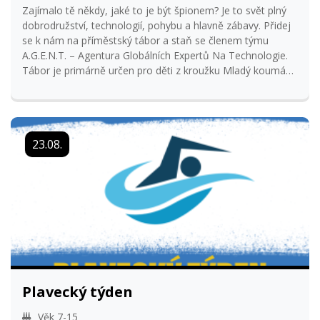
Zajímalo tě někdy, jaké to je být špionem? Je to svět plný
dobrodružství, technologií, pohybu a hlavně zábavy. Přidej
se k nám na příměstský tábor a staň se členem týmu
A.G.E.N.T. – Agentura Globálních Expertů Na Technologie.
Tábor je primárně určen pro děti z kroužku Mladý koumák.
V případě volné kapacity budou místa zaplněna i dětmi
mimo kroužek. Tábor je určený pro děti od 6 let, ale v době
tábora už musí mít zahájenou povinnou školní docházku.
Vedoucí: Ondřej Dvořák, Martina Brettschneiderová, Kamil
23.08.
Částka
Plavecký týden
Věk 7-15