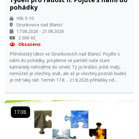
pohádky
Věk 5-10
Strunkovice nad Blanicí
17.08.2026 - 21.08.2026
2 000 Kč
Obsazeno
Příměstský tábor ve Strunkovicích nad Blanicí. Pojďte s
námi do pohádky, projdeme se pamětí naše staré
kamarády nehodíme do smetí. Ty jsi bráško ještě malý,
nemůžeš je všechny znát, ale až je všechny poznáš budeš
je mít taky rád. Termín 17.8. - 21.8.2026 přihlášky od
9.2.2026 18:00 hodin na stránkách www.ddmprachatice.cz
cena tábora 2 000,- Příměstský tábor je vhodný pro děti z
MŠ 5 let a děti z ZŠ 1 - 3 třída Informace: Milena Matějková
731 407 130
17.08.