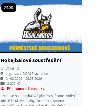
24.08.
Hokejbalové soustředění
Věk 6-12
organizuje DDM Prachatice
24.08.2026 - 28.08.2026
2 200 Kč
Přijímáme náhradníky
Přidej se na hokejbalové příměstské soustředění,
kde tě čeká týden plný akce, her a sportu!
Nezáleží, jestli jsi zkušený hráč nebo úplný