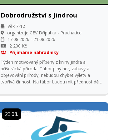
Dobrodružství s Jindrou
Věk 7-12
organizuje CEV Dřípatka - Prachatice
17.08.2026 - 21.08.2026
2 200 Kč
Přijímáme náhradníky
Týden motivovaný příběhy z knihy Jindra a
příšerácká příroda. Tábor plný her, zábavy a
objevování přírody, nebudou chybět výlety a
tvořivá činnost. Na tábor budou mít přednost děti
navštěvující kroužky na CEV Dřípatka.
23.08.