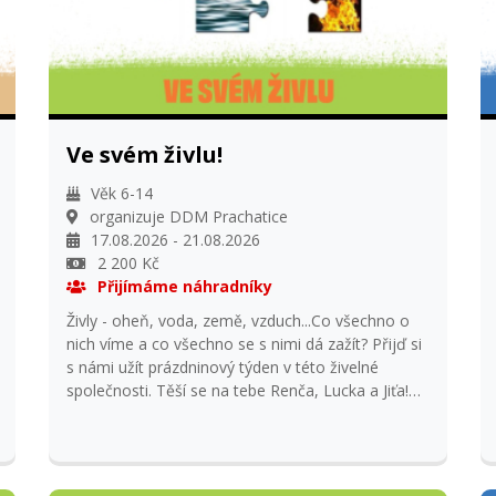
Ve svém živlu!
Věk 6-14
organizuje DDM Prachatice
17.08.2026 - 21.08.2026
2 200 Kč
Přijímáme náhradníky
Živly - oheň, voda, země, vzduch...Co všechno o
nich víme a co všechno se s nimi dá zažít? Přijď si
s námi užít prázdninový týden v této živelné
společnosti. Těší se na tebe Renča, Lucka a Jiťa!
Přihlašování od 9.2.2026 od 18 hod.