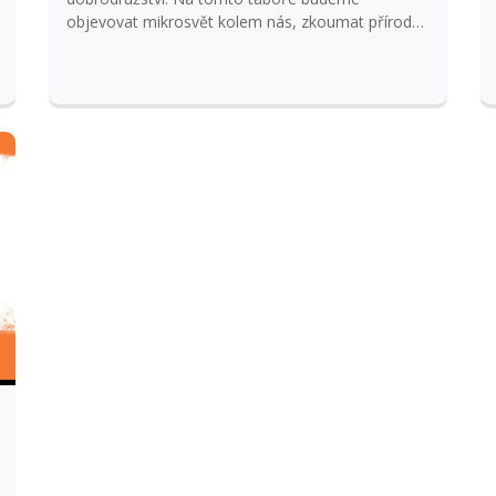
objevovat mikrosvět kolem nás, zkoumat přírodu
pomocí lupy, pozorovat hmyz, rostliny a drobné
detaily, které běžně unikají našemu oku. Čekají nás
zábavné pokusy a jednoduché vědecké
experimenty, při kterých si vyzkoušíme, jak věci
fungují. Budeme také vymýšlet a tvořit vlastní
vynálezy, pracovat s fantazií a spoluprací jako
opravdoví Minimojové. Program je plný
tematických her, soutěží a tvořivých dílen, kde si
děti vyrobí originální výrobky inspirované světem
Arthura. Nebude chybět ani pohyb, dobrodružné
výpravy, týmové hry a v teplých dnech také
koupání a vodní radovánky. Tábor je určený pro
děti od 6 let, ale v době tábora už musí mít
zahájenou povinnou školní docházku. Hlavní
vedoucí: Eva Kubišová 732 796 844 Oddílový
vedoucí: Eliška Popelínská, Tereza Popelínská
Přihlašování je možné od 9.2.2026 od 18 hodin.