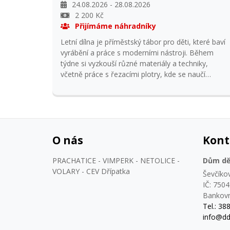
24.08.2026 - 28.08.2026
2 200 Kč
Přijímáme náhradníky
Letní dílna je příměstský tábor pro děti, které baví
vyrábění a práce s moderními nástroji. Během
týdne si vyzkouší různé materiály a techniky,
včetně práce s řezacími plotry, kde se naučí
připravit jednoduchý návrh a vytvořit vlastní
výrobky, jako jsou samolepky nebo drobné
dekorace.
O nás
Kont
PRACHATICE - VIMPERK - NETOLICE -
Dům dět
VOLARY - CEV Dřípatka
Ševčíko
IČ: 750
Bankovn
Tel.: 38
info@dd