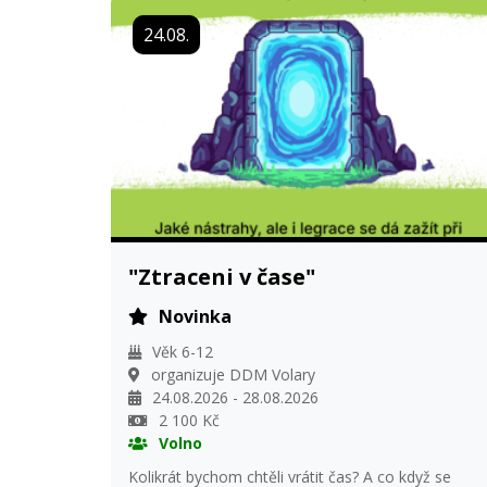
cena tábora 2 000,- Příměstský tábor je vhodný
24.08.
pro děti z MŠ 5 let a děti z ZŠ 1 - 3 třída
Informace: Milena Matějková 731 407 130
"Ztraceni v čase"
Novinka
Věk 6-12
organizuje DDM Volary
24.08.2026 - 28.08.2026
2 100 Kč
Volno
Kolikrát bychom chtěli vrátit čas? A co když se