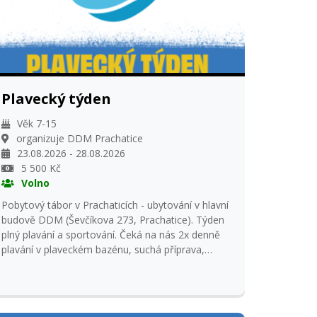
Plavecký týden
Věk 7-15
organizuje DDM Prachatice
23.08.2026 - 28.08.2026
5 500 Kč
Volno
Pobytový tábor v Prachaticích - ubytování v hlavní
budově DDM (Ševčíkova 273, Prachatice). Týden
plný plavání a sportování. Čeká na nás 2x denně
plavání v plaveckém bazénu, suchá příprava,
hry,soutěže,tvoření, ... Spát budeme na matracích,
lehátkách - vlastní. Pro plavce Plavání Prachatice
Informace: Marcela Vitoulová 601 057 452
Přihlašování od 26. 5. 2026, od 8,00 hodin.